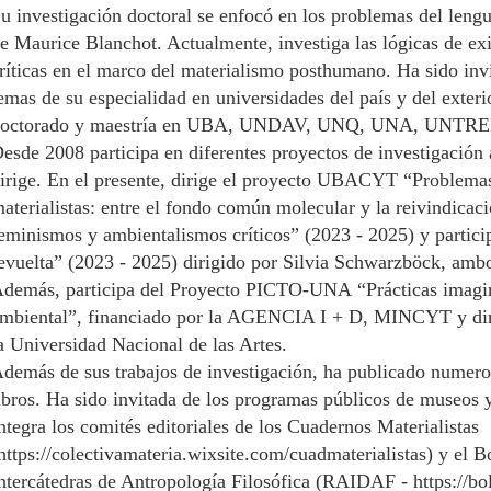
u investigación doctoral se enfocó en los problemas del lengu
e Maurice Blanchot. Actualmente, investiga las lógicas de exi
ríticas en el marco del materialismo posthumano. Ha sido invi
emas de su especialidad en universidades del país y del exter
octorado y maestría en UBA, UNDAV, UNQ, UNA, UNTR
esde 2008 participa en diferentes proyectos de investigación
irige. En el presente, dirige el proyecto UBACYT “Problema
aterialistas: entre el fondo común molecular y la reivindicaci
eminismos y ambientalismos críticos” (2023 - 2025) y parti
evuelta” (2023 - 2025) dirigido por Silvia Schwarzböck, ambos
demás, participa del Proyecto PICTO-UNA “Prácticas imagin
mbiental”, financiado por la AGENCIA I + D, MINCYT y dir
a Universidad Nacional de las Artes.
demás de sus trabajos de investigación, ha publicado numeros
ibros. Ha sido invitada de los programas públicos de museos 
ntegra los comités editoriales de los Cuadernos Materialistas
https://colectivamateria.wixsite.com/cuadmaterialistas
) y el B
ntercátedras de Antropología Filosófica (RAIDAF -
https://bo