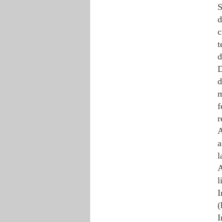
S
d
c
t
d
D
d
m
f
r
A
a
l
A
l
I
(
I