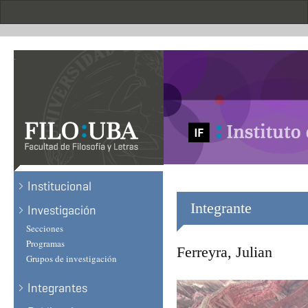
Skip
to
main
content
.
Institucional
Integrante
Investigación
Secciones
Programas
Ferreyra, Julian
Grupos de investigación
Integrantes