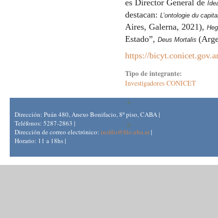
es Director General de
Ide
destacan:
L’ontologie du capit
Aires, Galerna, 2021),
Heg
Estado”,
(Arge
Deus Mortalis
https://bicyt.conicet.gov.a
Tipo de integrante:
Investigadores CONICET
Dirección: Puán 480, Anexo Bonifacio, 8º piso, CABA |
Teléfonos: 5287-2863 |
Dirección de correo electrónico:
insfilo@filo.uba.ar
|
Horario: 11 a 18hs |