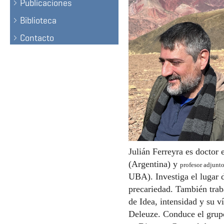
Publicaciones
Biblioteca
Contacto
Julián Ferreyra es doctor
(Argentina) y
profesor adjunto
UBA). Investiga el lugar d
precariedad. También trab
de Idea, intensidad y su v
Deleuze. Conduce el grupo