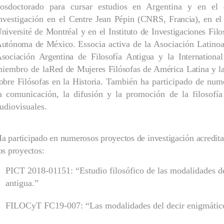
osdoctorado para cursar estudios en Argentina y en el e
nvestigación en el
Centre Jean Pépin (CNRS, Francia), en el
niversité de Montréal y en el Instituto de Investigaciones Fil
utónoma de México.
Essocia activa de la Asociación Latino
sociación Argentina de Filosofía Antigua y la International
iembro de la
Red de Mujeres Filósofas de América Latina y l
obre Filósofas en la Historia.
También ha participado de nume
a comunicación, la difusión y la promoción de la filosofía
udiovisuales.
a participado en numerosos proyectos de investigación acredita
os proyectos:
PICT
2018-01151: “
Estudio filosófico de las modalidades d
antigua.”
FILOCyT FC19-007: “Las modalidades del decir enigmático 