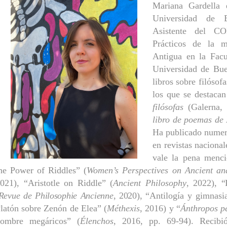
Mariana Gardella 
Universidad de B
Asistente del C
Prácticos de la m
Antigua en la Facu
Universidad de Bue
libros sobre filósof
los que se destaca
filósofas
(Galerna
libro de poemas de 
Ha publicado numeros
en revistas nacional
vale la pena menc
he Power of Riddles” (
Women’s Perspectives on Ancient an
021), “
Aristotle on Riddle” (
Ancient Philosophy
, 2022),
“
Revue de Philosophie Ancienne
, 2020),
“Antilogía y gimnasia
latón sobre Zenón de Elea” (
Méthexis
, 2016) y
“
Ánthropos pe
ombre megáricos” (
Élenchos
, 2016, pp. 69-94). Recibi