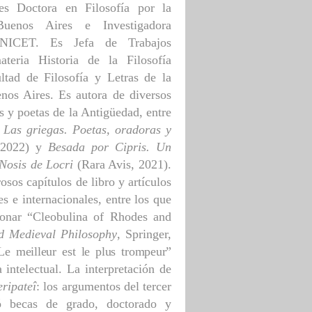
es Doctora en Filosofía por la
uenos Aires e Investigadora
ONICET. Es Jefa de Trabajos
ateria Historia de la Filosofía
ltad de Filosofía y Letras de la
nos Aires. Es autora de diversos
as y poetas de la Antigüedad, entre
n
Las griegas. Poetas, oradoras y
, 2022) y
Besada por Cipris. Un
Nosis de Locri
(Rara Avis, 2021).
os capítulos de libro y artículos
es e internacionales, entre los que
ionar
“Cleobulina of Rhodes and
d Medieval Philosophy
, Springer,
Le meilleur est le plus trompeur”
 intelectual. La interpretación de
ripateî
: los argumentos del tercer
ó becas de grado, doctorado y