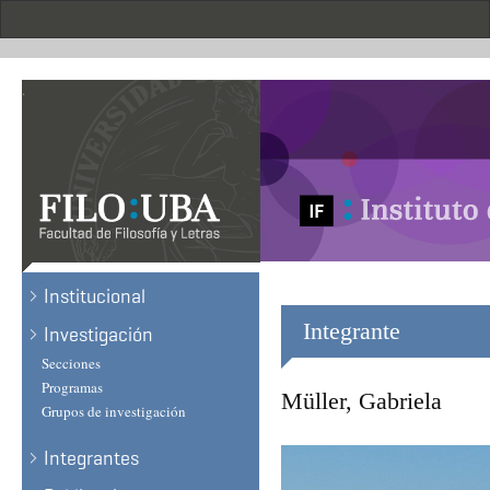
Skip
to
main
content
.
Institucional
Integrante
Investigación
Secciones
Programas
Müller, Gabriela
Grupos de investigación
Integrantes