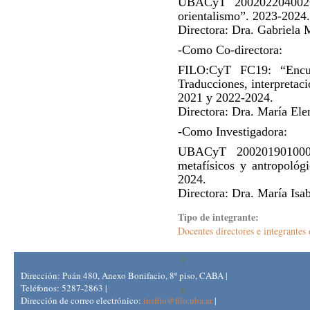
UBACyT 20020220400266B
orientalismo”. 2023-2024.
Directora: Dra. Gabriela 
-Como Co-directora:
FILO:CyT FC19: “Encuen
Traducciones, interpretaci
2021 y 2022-2024.
Directora: Dra. María Ele
-Como Investigadora:
UBACyT 2002019010009
metafísicos y antropológi
2024.
Directora: Dra. María Isa
Tipo de integrante:
Docentes directores e integrant
Dirección: Puán 480, Anexo Bonifacio, 8º piso, CABA |
Teléfonos: 5287-2863 |
Dirección de correo electrónico:
insfilo@filo.uba.ar
|