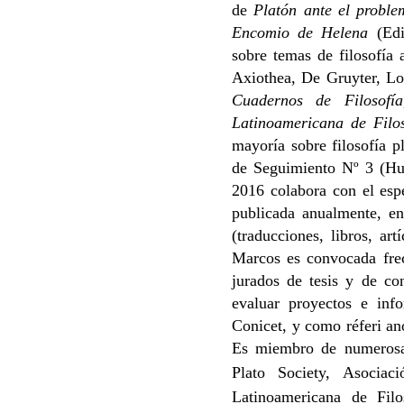
de
Platón ante el proble
Encomio de Helena
(Edi
sobre temas de filosofía
Axiothea, De Gruyter, Lof
Cuadernos de Filosofía
Latinoamericana de Filo
mayoría sobre filosofía pl
de Seguimiento Nº 3 (Hu
2016 colabora con el esp
publicada anualmente, en
(traducciones, libros, ar
Marcos es convocada frec
jurados de tesis y de c
evaluar proyectos e inf
Conicet, y como réferi an
Es miembro de numerosas 
Plato Society, Asociac
Latinoamericana de Filo