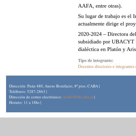
AAFA, entre otras).
Su lugar de trabajo es el 
actualmente dirige el pro
2020-2024 – Directora d
subsidiado por UBACYT (
dialéctica en Platón y Ari
Tipo de integrante:
Docentes directores e integrant
Dirección: Puán 480, Anexo Bonifacio, 8º piso, CABA |
Teléfonos: 5287-2863 |
Dirección de correo electrónico:
insfilo@filo.uba.ar
|
Horario: 11 a 18hs |