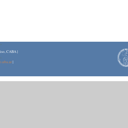
piso, CABA |
o.uba.ar
|