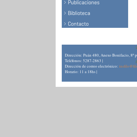
Publicaciones
Biblioteca
Contacto
Dirección: Puán 480, Anexo Bonifacio, 8º 
Teléfonos: 5287-2863 |
Dirección de correo electrónico:
insfilo@fil
Horario: 11 a 18hs |